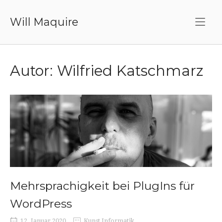
Skip
to
Will Maquire
content
Autor:
Wilfried Katschmarz
Mehrsprachigkeit bei PlugIns für
WordPress
12. Januar 2020
Kunst Informatik