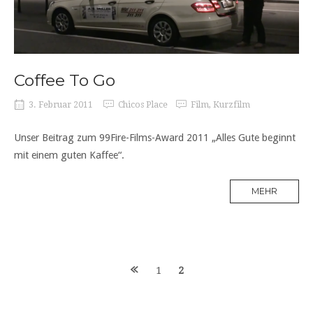
Coffee To Go
3. Februar 2011
Chicos Place
Film
,
Kurzfilm
Unser Beitrag zum 99Fire-Films-Award 2011 „Alles Gute beginnt
mit einem guten Kaffee“.
MEHR
Posts
1
2
navigation