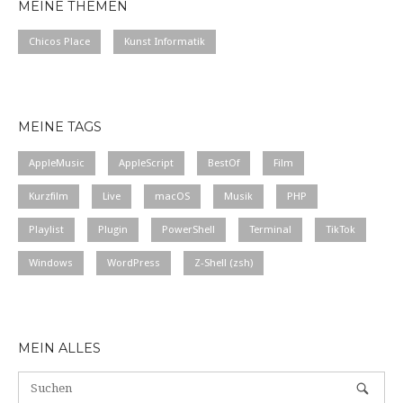
MEINE THEMEN
Chicos Place
Kunst Informatik
MEINE TAGS
AppleMusic
AppleScript
BestOf
Film
Kurzfilm
Live
macOS
Musik
PHP
Playlist
Plugin
PowerShell
Terminal
TikTok
Windows
WordPress
Z-Shell (zsh)
MEIN ALLES