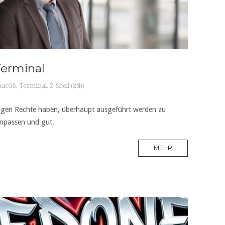
Terminal
acOS
,
Terminal
,
Z-Shell (zsh)
tigen Rechte haben, überhaupt ausgeführt werden zu
anpassen und gut.
MEHR