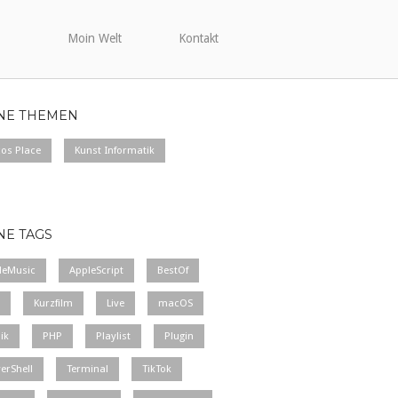
Moin Welt
Kontakt
NE THEMEN
cos Place
Kunst Informatik
NE TAGS
leMusic
AppleScript
BestOf
Kurzfilm
Live
macOS
ik
PHP
Playlist
Plugin
erShell
Terminal
TikTok