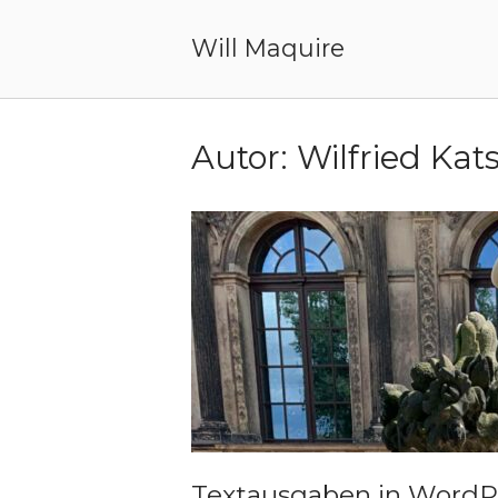
Skip
to
Will Maquire
content
Autor:
Wilfried Ka
Textausgaben in WordP