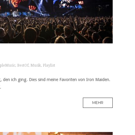
pleMusic
,
BestOf
,
Musik
,
Playlist
, den ich ging. Dies sind meine Favoriten von Iron Maiden.
.
MEHR