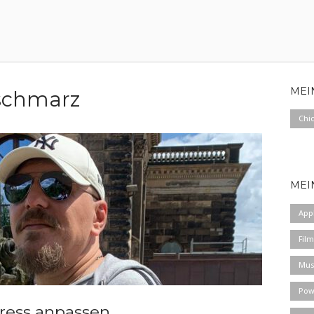
MEI
tschmarz
Chi
MEI
App
Film
Mus
Pow
ress anpassen