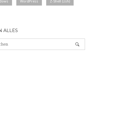
dows
WordPress
Z-Shell (zsh)
N ALLES