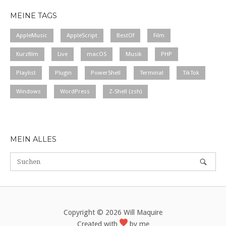
MEINE TAGS
AppleMusic
AppleScript
BestOf
Film
Kurzfilm
Live
macOS
Musik
PHP
Playlist
Plugin
PowerShell
Terminal
TikTok
Windows
WordPress
Z-Shell (zsh)
MEIN ALLES
Copyright © 2026 Will Maquire
Created with
by me