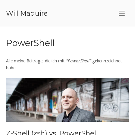
Skip
to
Will Maquire
content
PowerShell
Alle meine Beiträge, die ich mit
"PowerShell"
gekennzeichnet
habe.
Z-Shell (zsh) vs. PowerShell