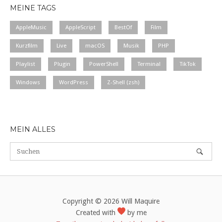
MEINE TAGS
AppleMusic
AppleScript
BestOf
Film
Kurzfilm
Live
macOS
Musik
PHP
Playlist
Plugin
PowerShell
Terminal
TikTok
Windows
WordPress
Z-Shell (zsh)
MEIN ALLES
Copyright © 2026 Will Maquire
Created with
by me