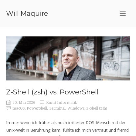
Skip
to
Will Maquire
content
Z-Shell (zsh) vs. PowerShell
20. Mai 2026
Kunst Informatik
macOS
,
PowerShell
,
Terminal
,
Windows
,
Z-Shell (zsh)
Immer wenn ich früher als noch irritierter DOS-Mensch mit der
Unix-Welt in Berührung kam, fühlte ich mich vertraut und fremd