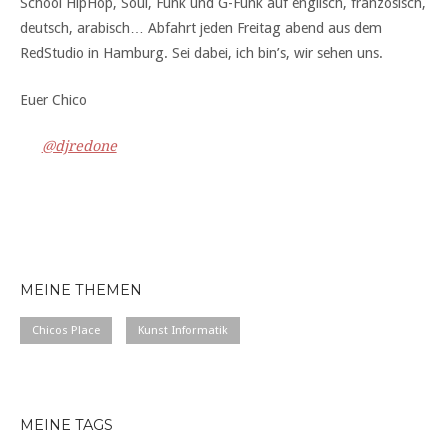
School HipHop, Soul, Funk und G-Funk auf englisch, französisch,
deutsch, arabisch… Abfahrt jeden Freitag abend aus dem
RedStudio in Hamburg. Sei dabei, ich bin’s, wir sehen uns.
Euer Chico
@djredone
MEINE THEMEN
Chicos Place
Kunst Informatik
MEINE TAGS