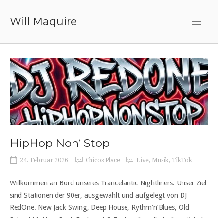
Skip
to
Will Maquire
content
HipHop Non‘ Stop
24. Februar 2026
Chicos Place
Live
,
Musik
,
TikTok
Willkommen an Bord unseres Trancelantic Nightliners. Unser Ziel
sind Stationen der 90er, ausgewählt und aufgelegt von DJ
RedOne. New Jack Swing, Deep House, Rythm’n’Blues, Old