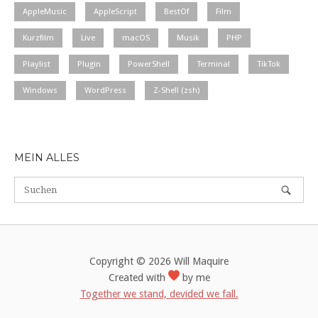
AppleMusic
AppleScript
BestOf
Film
Kurzfilm
Live
macOS
Musik
PHP
Playlist
Plugin
PowerShell
Terminal
TikTok
Windows
WordPress
Z-Shell (zsh)
MEIN ALLES
Copyright © 2026 Will Maquire
Created with
by me
Together we stand, devided we fall.